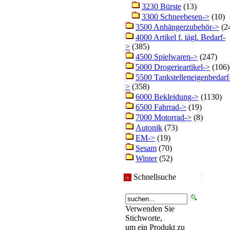
3230 Bürste
(13)
3300 Schneebesen->
(10)
3500 Anhängerzubehör->
(2
4000 Artikel f. tägl. Bedarf-
>
(385)
4500 Spielwaren->
(247)
5000 Drogerieartikel->
(106)
5500 Tankstelleneigenbedarf
>
(358)
6000 Bekleidung->
(1130)
6500 Fahrrad->
(19)
7000 Motorrad->
(8)
Autonik
(73)
EM->
(19)
Sesam
(70)
Winter
(52)
Schnellsuche
Verwenden Sie
Stichworte,
um ein Produkt zu