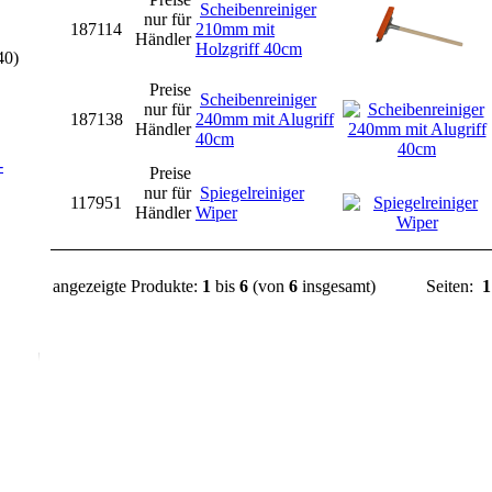
Scheibenreiniger
nur für
187114
210mm mit
Händler
Holzgriff 40cm
40)
Preise
Scheibenreiniger
nur für
187138
240mm mit Alugriff
Händler
40cm
-
Preise
nur für
Spiegelreiniger
117951
Händler
Wiper
angezeigte Produkte:
1
bis
6
(von
6
insgesamt)
Seiten:
1