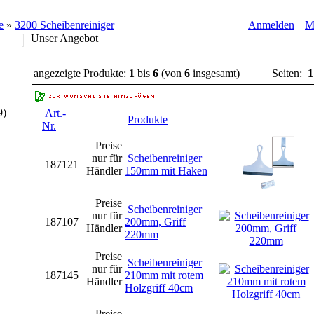
e
»
3200 Scheibenreiniger
Anmelden
|
M
Unser Angebot
angezeigte Produkte:
1
bis
6
(von
6
insgesamt)
Seiten:
1
9)
Art.-
Produkte
Nr.
Preise
nur für
Scheibenreiniger
187121
Händler
150mm mit Haken
Preise
Scheibenreiniger
nur für
187107
200mm, Griff
Händler
220mm
Preise
Scheibenreiniger
nur für
187145
210mm mit rotem
Händler
Holzgriff 40cm
Preise