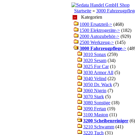
Startseite
»
3000 Fahrzeugpfleg
Kategorien
1000 Ersatzteil->
(468)
1500 Elektrogeräte->
(182)
2000 Autozubehör->
(929)
2500 Werkzeug->
(145)
3000 Fahrzeugpflege
->
(48
3010 Sonax
(259)
3020 Sesam
(34)
3025 For Car
(1)
3030 Armor All
(5)
3040 Velind
(22)
3050 Dr. Wack
(7)
3060 Nigrin
(7)
3070 Stark
(5)
3080 Sonstige
(18)
3090 Fertan
(19)
3100 Maston
(11)
3200 Scheibenreiniger
(6)
3210 Schwamm
(41)
3220 Tuch
(31)