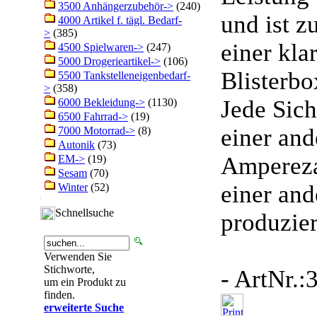
3500 Anhängerzubehör->
(240)
und ist z
4000 Artikel f. tägl. Bedarf-
>
(385)
einer kl
4500 Spielwaren->
(247)
5000 Drogerieartikel->
(106)
Blisterbo
5500 Tankstelleneigenbedarf-
>
(358)
Jede Sic
6000 Bekleidung->
(1130)
6500 Fahrrad->
(19)
einer and
7000 Motorrad->
(8)
Autonik
(73)
Ampereza
EM->
(19)
Sesam
(70)
einer and
Winter
(52)
Schnellsuche
produzier
Verwenden Sie
Stichworte,
- ArtNr.
um ein Produkt zu
finden.
erweiterte Suche