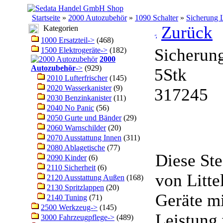
Startseite
»
2000 Autozubehör
»
1090 Schalter
»
Sicherung 
Zurück
Kategorien
1000 Ersatzteil->
(468)
Sicherun
1500 Elektrogeräte->
(182)
2000
Autozubehör
->
(929)
5Stk
2010 Lufterfrischer
(145)
2020 Wasserkanister
(9)
317245
2030 Benzinkanister
(11)
2040 No Panic
(56)
2050 Gurte und Bänder
(29)
2060 Warnschilder
(20)
2070 Ausstattung Innen
(311)
2080 Ablagetische
(77)
Diese St
2090 Kinder
(6)
2110 Sicherheit
(6)
von Litte
2120 Ausstattung Außen
(168)
2130 Spritzlappen
(20)
Geräte mi
2140 Tuning
(71)
2500 Werkzeug->
(145)
Leistung
3000 Fahrzeugpflege->
(489)