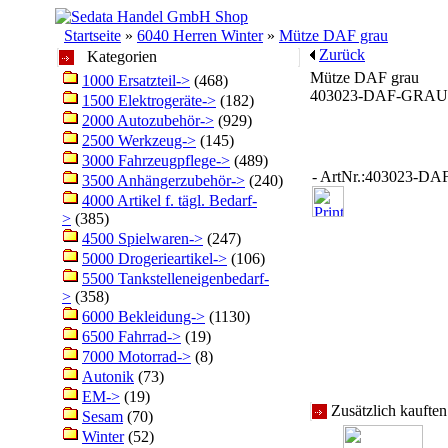
Startseite
»
6040 Herren Winter
»
Mütze DAF grau
Zurück
Kategorien
Mütze DAF grau
1000 Ersatzteil->
(468)
403023-DAF-GRAU
1500 Elektrogeräte->
(182)
2000 Autozubehör->
(929)
2500 Werkzeug->
(145)
3000 Fahrzeugpflege->
(489)
- ArtNr.:403023-D
3500 Anhängerzubehör->
(240)
4000 Artikel f. tägl. Bedarf-
>
(385)
4500 Spielwaren->
(247)
5000 Drogerieartikel->
(106)
5500 Tankstelleneigenbedarf-
>
(358)
6000 Bekleidung->
(1130)
6500 Fahrrad->
(19)
7000 Motorrad->
(8)
Autonik
(73)
EM->
(19)
Zusätzlich kaufte
Sesam
(70)
Winter
(52)