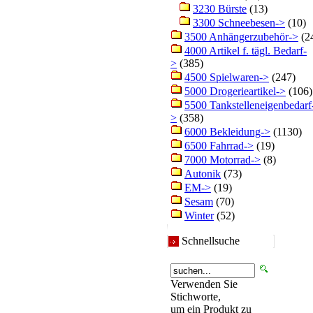
3230 Bürste
(13)
3300 Schneebesen->
(10)
3500 Anhängerzubehör->
(2
4000 Artikel f. tägl. Bedarf-
>
(385)
4500 Spielwaren->
(247)
5000 Drogerieartikel->
(106)
5500 Tankstelleneigenbedarf
>
(358)
6000 Bekleidung->
(1130)
6500 Fahrrad->
(19)
7000 Motorrad->
(8)
Autonik
(73)
EM->
(19)
Sesam
(70)
Winter
(52)
Schnellsuche
Verwenden Sie
Stichworte,
um ein Produkt zu