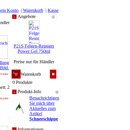
ein Konto
|
Warenkorb
|
Kasse
Angebote
ändler
P21S Felgen-Reiniger
Power Gel 750ml
Preise nur für Händler
llung
 Bild.
Warenkorb
0 Produkte
it: 2
Produkt-Info
Benachrichtigen
Sie mich über
Aktuelles zum
Artikel
Schneeschippe
Informationen