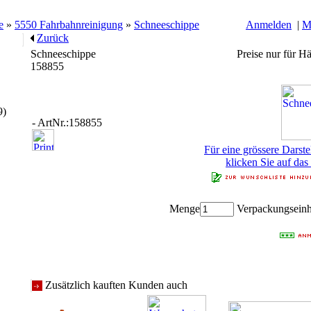
e
»
5550 Fahrbahnreinigung
»
Schneeschippe
Anmelden
|
M
Zurück
Schneeschippe
Preise nur für H
158855
9)
- ArtNr.:158855
Für eine grössere Darste
klicken Sie auf das
Menge
Verpackungseinhe
Zusätzlich kauften Kunden auch