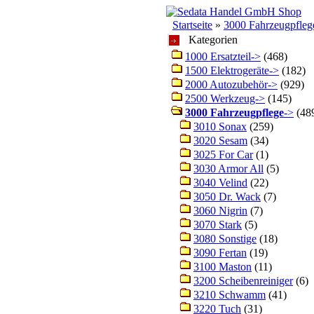
Startseite
»
3000 Fahrzeugpfleg
Kategorien
1000 Ersatzteil->
(468)
1500 Elektrogeräte->
(182)
2000 Autozubehör->
(929)
2500 Werkzeug->
(145)
3000 Fahrzeugpflege
->
(48
3010 Sonax
(259)
3020 Sesam
(34)
3025 For Car
(1)
3030 Armor All
(5)
3040 Velind
(22)
3050 Dr. Wack
(7)
3060 Nigrin
(7)
3070 Stark
(5)
3080 Sonstige
(18)
3090 Fertan
(19)
3100 Maston
(11)
3200 Scheibenreiniger
(6)
3210 Schwamm
(41)
3220 Tuch
(31)