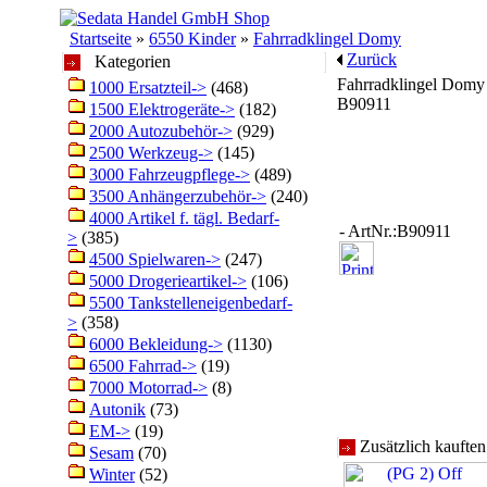
Startseite
»
6550 Kinder
»
Fahrradklingel Domy
Zurück
Kategorien
Fahrradklingel Domy
1000 Ersatzteil->
(468)
B90911
1500 Elektrogeräte->
(182)
2000 Autozubehör->
(929)
2500 Werkzeug->
(145)
3000 Fahrzeugpflege->
(489)
3500 Anhängerzubehör->
(240)
4000 Artikel f. tägl. Bedarf-
- ArtNr.:B90911
>
(385)
4500 Spielwaren->
(247)
5000 Drogerieartikel->
(106)
5500 Tankstelleneigenbedarf-
>
(358)
6000 Bekleidung->
(1130)
6500 Fahrrad->
(19)
7000 Motorrad->
(8)
Autonik
(73)
EM->
(19)
Zusätzlich kaufte
Sesam
(70)
Winter
(52)