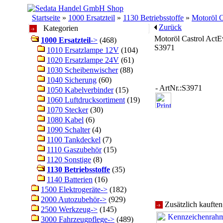
Startseite
»
1000 Ersatzteil
»
1130 Betriebsstoffe
»
Motoröl C
Zurück
Kategorien
Motoröl Castrol Act
1000 Ersatzteil
->
(468)
S3971
1010 Ersatzlampe 12V
(104)
1020 Ersatzlampe 24V
(61)
1030 Scheibenwischer
(88)
1040 Sicherung
(60)
- ArtNr.:S3971
1050 Kabelverbinder
(15)
1060 Luftdrucksortiment
(19)
1070 Stecker
(30)
1080 Kabel
(6)
1090 Schalter
(4)
1100 Tankdeckel
(7)
1110 Gaszubehör
(15)
1120 Sonstige
(8)
1130 Betriebsstoffe
(35)
1140 Batterien
(16)
1500 Elektrogeräte->
(182)
2000 Autozubehör->
(929)
Zusätzlich kaufte
2500 Werkzeug->
(145)
3000 Fahrzeugpflege->
(489)