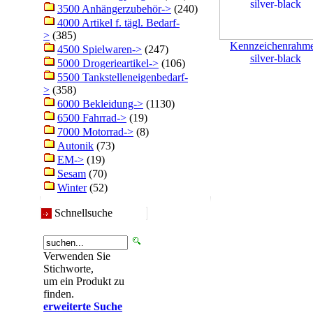
3500 Anhängerzubehör->
(240)
4000 Artikel f. tägl. Bedarf-
>
(385)
Kennzeichenrahm
4500 Spielwaren->
(247)
silver-black
5000 Drogerieartikel->
(106)
5500 Tankstelleneigenbedarf-
>
(358)
6000 Bekleidung->
(1130)
6500 Fahrrad->
(19)
7000 Motorrad->
(8)
Autonik
(73)
EM->
(19)
Sesam
(70)
Winter
(52)
Schnellsuche
Verwenden Sie
Stichworte,
um ein Produkt zu
finden.
erweiterte Suche