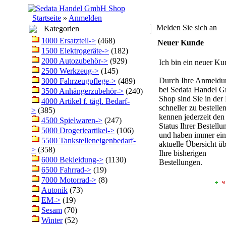
Startseite
»
Anmelden
Melden Sie sich an
Kategorien
1000 Ersatzteil->
(468)
Neuer Kunde
1500 Elektrogeräte->
(182)
2000 Autozubehör->
(929)
Ich bin ein neuer Ku
2500 Werkzeug->
(145)
Durch Ihre Anmeldu
3000 Fahrzeugpflege->
(489)
bei Sedata Handel
3500 Anhängerzubehör->
(240)
Shop sind Sie in der
4000 Artikel f. tägl. Bedarf-
schneller zu bestellen
>
(385)
kennen jederzeit den
4500 Spielwaren->
(247)
Status Ihrer Bestellu
5000 Drogerieartikel->
(106)
und haben immer ein
5500 Tankstelleneigenbedarf-
aktuelle Übersicht ü
>
(358)
Ihre bisherigen
6000 Bekleidung->
(1130)
Bestellungen.
6500 Fahrrad->
(19)
7000 Motorrad->
(8)
Autonik
(73)
EM->
(19)
Sesam
(70)
Winter
(52)